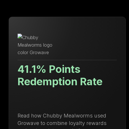
Valor de vida de
e
cliente un 71.8
superior
used
Descubre cómo Ulanzi centralizó 
ards
gestión de lealtad y membresías 