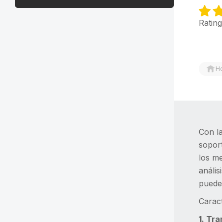
Rating
H
Con l
sopor
los m
anális
puedes
Caract
1. Tr