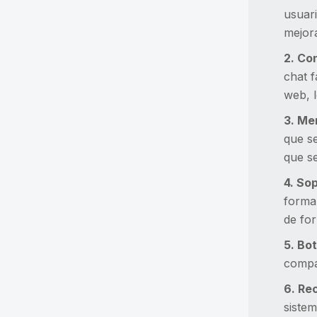
usuari
mejora
2. Co
chat f
web, l
3. Me
que s
que se
4. So
forma 
de for
5. Bot
compa
6. Re
siste