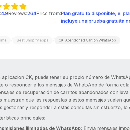
:
4.9
Reviews:
264
Price from:
Plan gratuito disponible, el 
incluye una prueba gratuita de
/
/
ome
Best Shopify apps
CK: Abandoned Cart on WhatsApp
a aplicación CK, puede tener su propio número de WhatsAp
te o responder a los mensajes de WhatsApp de forma cola
ensajes de recuperación de carritos abandonados conlleva 
is muestran que las respuestas a estos mensajes suelen qu
 gestionar y responder a estas consultas sin esfuerzo, lo 
erísticas principales:
ansmisiones ilimitadas de WhatsApp:
Envía mensajes impor