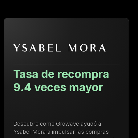
a
29.84% Aument
en el AOV
Descubre cómo Kayser Lingerie
as
aumentó el AOV y fortaleció las co