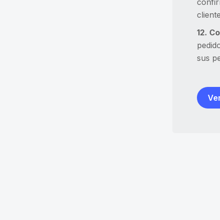
confir
client
12. C
pedido
sus pe
Ver