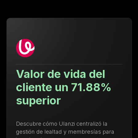
l
Tasa de recompr
8%
9.4 veces mayor
la
Descubre cómo Growave ayudó a
para
Ysabel Mora a impulsar las compr