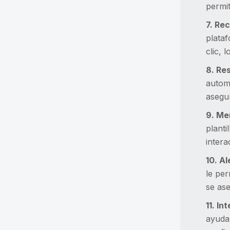
permit
7. Re
plata
clic, 
8. Re
autom
asegur
9. Me
planti
intera
10. A
le per
se ase
11. I
ayudar