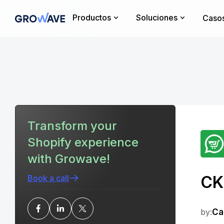
Productos
Soluciones
Casos
Transform your
Shopify experience
with Growave!
CK
Book a call
by:
Ca