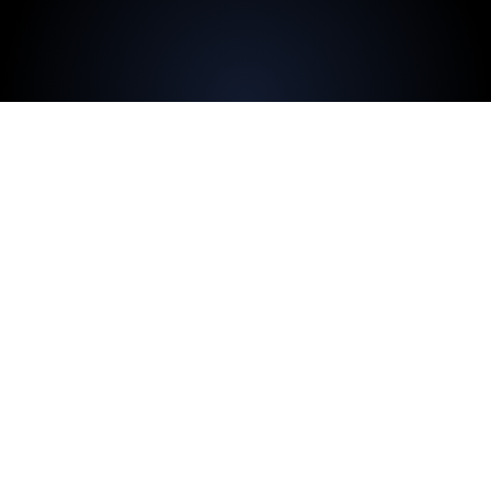
Explora los casos de éxito
Filtrar
0
Restablecer todo
Tasa de compra repetida 9.4
veces mayor