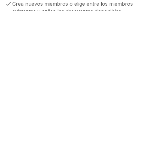
Crea nuevos miembros o elige entre los miembros
existentes y aplica los descuentos disponibles
Envía correos electrónicos automáticos de solicitud
de revisión después de las compras en la tienda
para ayudarte a recopilar reseñas
MÁS ALLÁ DE LA INTEGRACIÓN POS ESTÁNDAR
Un sistema QR incorporado
lo
convierte en una solución de
fidelización ideal para el comercio