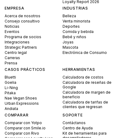
Loyalty Report 2026
EMPRESA
INDUSTRIAS
Acerca de nosotros
Belleza
Consejo consultivo
Venta minorista
Noticias
Deportes
Eventos
Comida y bebida
Programa de socios
Bebé y niños
Integraciones
Joyas
Strategic Partners
Mascota
Centro legal
Electrónica de Consumo
Carreras
Prensa
CASOS PRÁCTICOS
HERRAMIENTAS
Bluetti
Calculadora de costos
Goelia
Calculadora de reseñas de
Google
Li-Ning
Calculadora de margen de
Pitaka
beneficio
Nae Vegan Shoes
Calculadora de tarifas de
Urban Expressions
clientes que regresan
Andiata
COMPARAR
SOPORTE
Comparar con Yotpo
Contáctanos
Comparar con Smile.io
Centro de Ayuda
Comparar con Rivo
Kit de herramientas para
desarrolladores