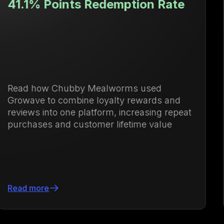
ption Rate
Valor de vida del cl
71.88% superior
rms used
Descubre cómo Ulanzi centr
y rewards and
de lealtad y membresías p
increasing repeat
compras recurrentes y aum
fetime value
vida del cliente en un 71.
Leer más
Slide 3 of 24.