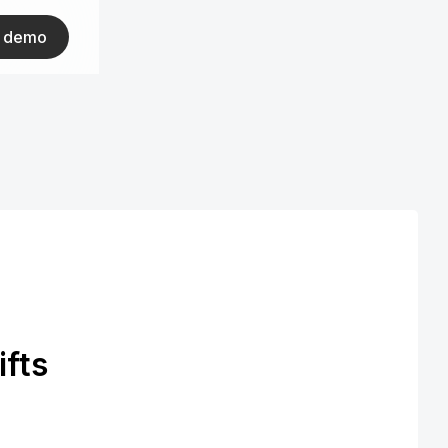
ar demo
ifts