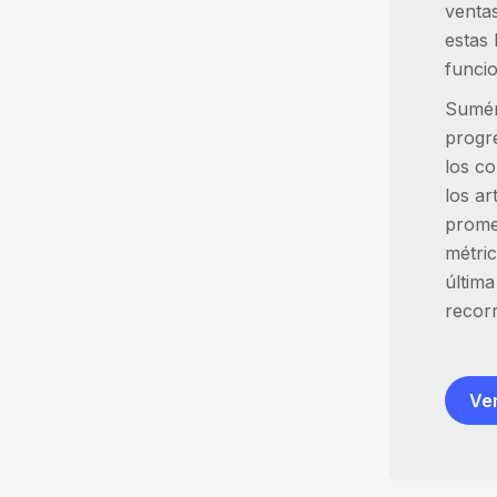
ventas
estas 
funcio
Sumérj
progr
los co
los ar
promed
métric
últim
recor
Ver