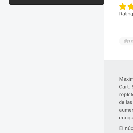
Rating
H
Maximi
Cart,
replet
de las
aument
enriqu
El núc