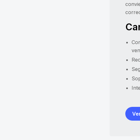
convie
correo
Car
Con
ven
Rec
Seg
Sop
Int
Ver