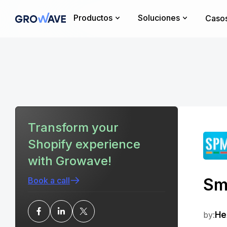
Productos
Soluciones
Casos
Transform your
Shopify experience
with Growave!
Sm
Book a call
by:
He