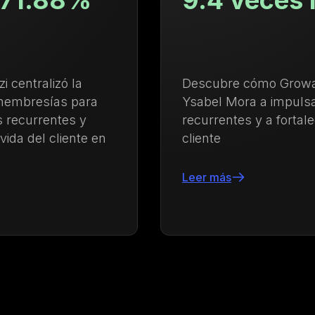
9.4 veces mayor
Descubre cómo Growave ayudó a
Ysabel Mora a impulsar las compras
recurrentes y a fortalecer la lealtad del
cliente
Leer más