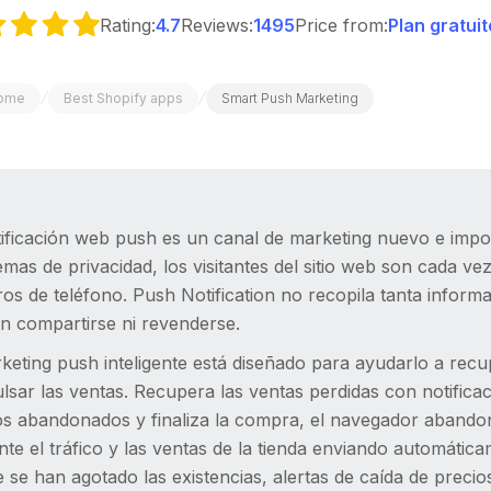
Rating:
4.7
Reviews:
1495
Price from:
Plan gratui
/
/
ome
Best Shopify apps
Smart Push Marketing
tificación web push es un canal de marketing nuevo e impor
mas de privacidad, los visitantes del sitio web son cada ve
s de teléfono. Push Notification no recopila tanta inform
n compartirse ni revenderse.
keting push inteligente está diseñado para ayudarlo a recu
lsar las ventas. Recupera las ventas perdidas con notific
tos abandonados y finaliza la compra, el navegador abando
e el tráfico y las ventas de la tienda enviando automática
 se han agotado las existencias, alertas de caída de precio