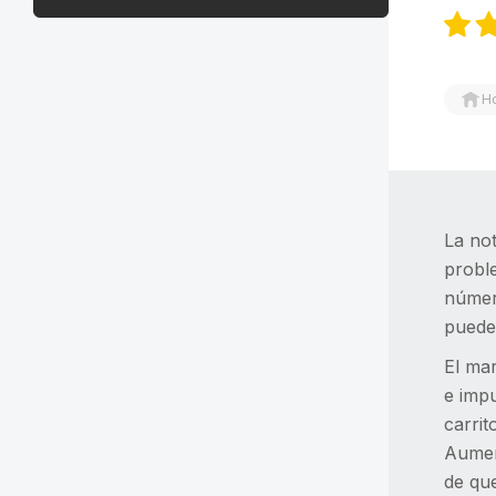
H
La no
proble
número
puede
El mar
e impu
carri
Aument
de que