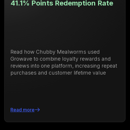
 Points Redemption Rate
Valor
71.88
ow Chubby Mealworms used
Descubr
 to combine loyalty rewards and
de leal
into one platform, increasing repeat
compras
es and customer lifetime value
vida de
re
Leer má
Slide 3 of 24.