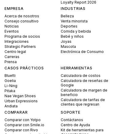
Loyalty Report 2026
EMPRESA
INDUSTRIAS
Acerca de nosotros
Belleza
Consejo consultivo
Venta minorista
Noticias
Deportes
Eventos
Comida y bebida
Programa de socios
Bebé y niños
Integraciones
Joyas
Strategic Partners
Mascota
Centro legal
Electrónica de Consumo
Carreras
Prensa
CASOS PRÁCTICOS
HERRAMIENTAS
Bluetti
Calculadora de costos
Goelia
Calculadora de reseñas de
Google
Li-Ning
Calculadora de margen de
Pitaka
beneficio
Nae Vegan Shoes
Calculadora de tarifas de
Urban Expressions
clientes que regresan
Andiata
COMPARAR
SOPORTE
Comparar con Yotpo
Contáctanos
Comparar con Smile.io
Centro de Ayuda
Comparar con Rivo
Kit de herramientas para