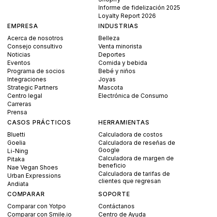
Informe de fidelización 2025
Loyalty Report 2026
EMPRESA
INDUSTRIAS
Acerca de nosotros
Belleza
Consejo consultivo
Venta minorista
Noticias
Deportes
Eventos
Comida y bebida
Programa de socios
Bebé y niños
Integraciones
Joyas
Strategic Partners
Mascota
Centro legal
Electrónica de Consumo
Carreras
Prensa
CASOS PRÁCTICOS
HERRAMIENTAS
Bluetti
Calculadora de costos
Goelia
Calculadora de reseñas de
Google
Li-Ning
Calculadora de margen de
Pitaka
beneficio
Nae Vegan Shoes
Calculadora de tarifas de
Urban Expressions
clientes que regresan
Andiata
COMPARAR
SOPORTE
Comparar con Yotpo
Contáctanos
Comparar con Smile.io
Centro de Ayuda