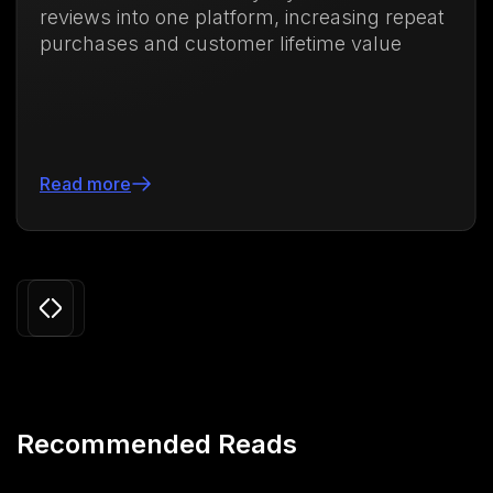
ws into one platform, increasing repeat
compr
ases and customer lifetime value
vida 
more
Leer 
Slide 3 of 24.
Recommended Reads