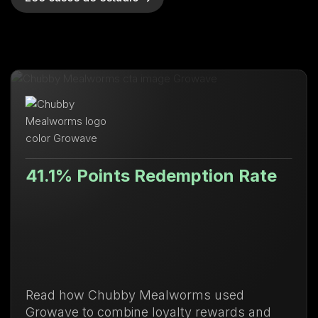
1% Points Redemption Rate
Valo
71.
 how Chubby Mealworms used
Descu
ve to combine loyalty rewards and
de le