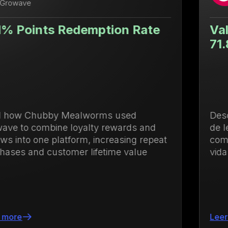
 Rate
Valor de vida del cliente 
71.88% superior
d
Descubre cómo Ulanzi centralizó la
ds and
de lealtad y membresías para impu
ng repeat
compras recurrentes y aumentar el
alue
vida del cliente en un 71.88%
Leer más