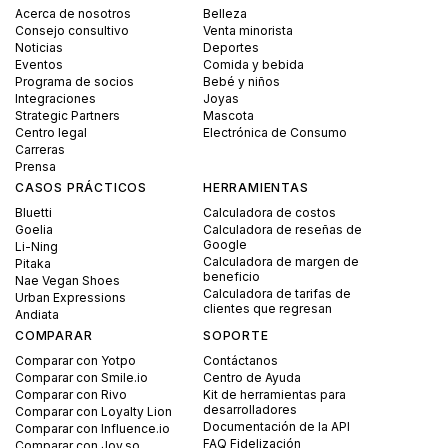
Acerca de nosotros
Belleza
Consejo consultivo
Venta minorista
Noticias
Deportes
Eventos
Comida y bebida
Programa de socios
Bebé y niños
Integraciones
Joyas
Strategic Partners
Mascota
Centro legal
Electrónica de Consumo
Carreras
Prensa
CASOS PRÁCTICOS
HERRAMIENTAS
Bluetti
Calculadora de costos
Goelia
Calculadora de reseñas de
Google
Li-Ning
Calculadora de margen de
Pitaka
beneficio
Nae Vegan Shoes
Calculadora de tarifas de
Urban Expressions
clientes que regresan
Andiata
COMPARAR
SOPORTE
Comparar con Yotpo
Contáctanos
Comparar con Smile.io
Centro de Ayuda
Comparar con Rivo
Kit de herramientas para
desarrolladores
Comparar con Loyalty Lion
Documentación de la API
Comparar con Influence.io
FAQ Fidelización
Comparar con Joy.so