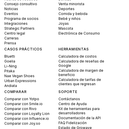
Consejo consultivo
Venta minorista
Noticias
Deportes
Eventos
Comida y bebida
Programa de socios
Bebé y niños
Integraciones
Joyas
Strategic Partners
Mascota
Centro legal
Electrónica de Consumo
Carreras
Prensa
CASOS PRÁCTICOS
HERRAMIENTAS
Bluetti
Calculadora de costos
Goelia
Calculadora de reseñas de
Google
Li-Ning
Calculadora de margen de
Pitaka
beneficio
Nae Vegan Shoes
Calculadora de tarifas de
Urban Expressions
clientes que regresan
Andiata
COMPARAR
SOPORTE
Comparar con Yotpo
Contáctanos
Comparar con Smile.io
Centro de Ayuda
Comparar con Rivo
Kit de herramientas para
desarrolladores
Comparar con Loyalty Lion
Documentación de la API
Comparar con Influence.io
FAQ Fidelización
Comparar con Joy.so
Estado de Growave