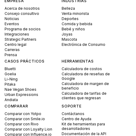
EMPRESA
INDUSTRIAS
Acerca de nosotros
Belleza
Consejo consultivo
Venta minorista
Noticias
Deportes
Eventos
Comida y bebida
Programa de socios
Bebé y niños
Integraciones
Joyas
Strategic Partners
Mascota
Centro legal
Electrónica de Consumo
Carreras
Prensa
CASOS PRÁCTICOS
HERRAMIENTAS
Bluetti
Calculadora de costos
Goelia
Calculadora de reseñas de
Google
Li-Ning
Calculadora de margen de
Pitaka
beneficio
Nae Vegan Shoes
Calculadora de tarifas de
Urban Expressions
clientes que regresan
Andiata
COMPARAR
SOPORTE
Comparar con Yotpo
Contáctanos
Comparar con Smile.io
Centro de Ayuda
Comparar con Rivo
Kit de herramientas para
desarrolladores
Comparar con Loyalty Lion
Documentación de la API
Comparar con Influence.io