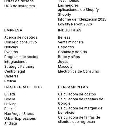
Testimonios
Listas de deseos
Las mejores
UGC de Instagram
aplicaciones de Shopify
Shopify
Informe de fidelización 2025
Loyalty Report 2026
EMPRESA
INDUSTRIAS
Acerca de nosotros
Belleza
Consejo consultivo
Venta minorista
Noticias
Deportes
Eventos
Comida y bebida
Programa de socios
Bebé y niños
Integraciones
Joyas
Strategic Partners
Mascota
Centro legal
Electrónica de Consumo
Carreras
Prensa
CASOS PRÁCTICOS
HERRAMIENTAS
Bluetti
Calculadora de costos
Goelia
Calculadora de reseñas de
Google
Li-Ning
Calculadora de margen de
Pitaka
beneficio
Nae Vegan Shoes
Calculadora de tarifas de
Urban Expressions
clientes que regresan
Andiata