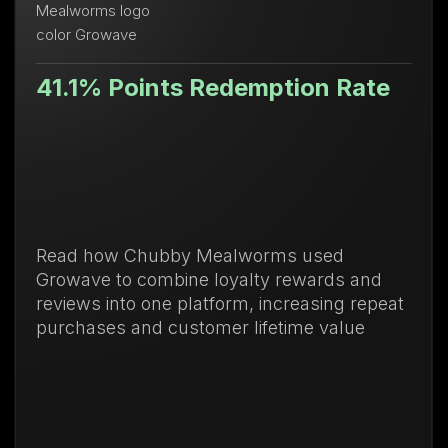
nts Redemption Rate
Valor de v
71.88% su
bby Mealworms used
Descubre cómo 
mbine loyalty rewards and
de lealtad y 
e platform, increasing repeat
compras recur
customer lifetime value
vida del clien