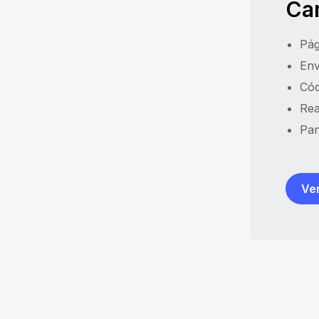
Car
Pág
Env
Cód
Rea
Pan
Ver