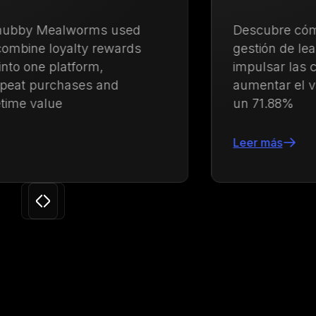
Descubre cómo Ulanzi centralizó la
gestión de lealtad y membresías para
impulsar las compras recurrentes y
aumentar el valor de vida del cliente en
un 71.88%
Leer más
Slide 3 of 24.