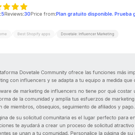
:
5
Reviews:
30
Price from:
Plan gratuito disponible. Prueba 
/
/
ome
Best Shopify apps
Dovetale: Influencer Marketing
ataforma Dovetale Community ofrece las funciones más im
ing con influencers y se adapta a tu equipo a medida que 
tware de marketing de influencers no tiene por qué costar un
forma de la comunidad y amplía tus esfuerzos de marketing
n de miembros, obsequios, seguimiento de afiliados y pago.
ina de su solicitud comunitaria es el lugar perfecto para e
ciones te ayudará a crear un proceso de solicitud atractivo
entes se unan a tu comunidad. Personalice la página de su 