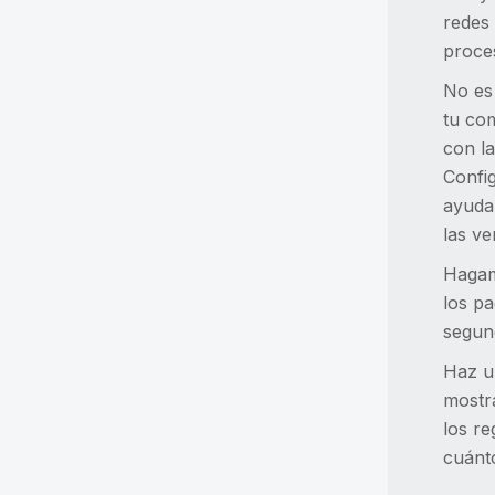
redes 
proces
No es 
tu com
con la
Confi
ayuda
las v
Hagamo
los pa
segun
Haz u
mostr
los re
cuánto