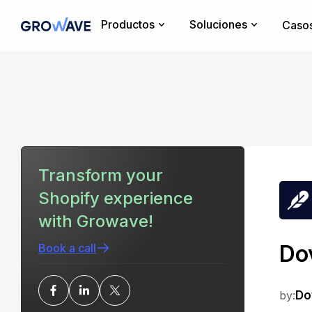
Productos
Soluciones
Casos
Transform your
Shopify experience
with Growave!
Dov
Book a call
by:
Do