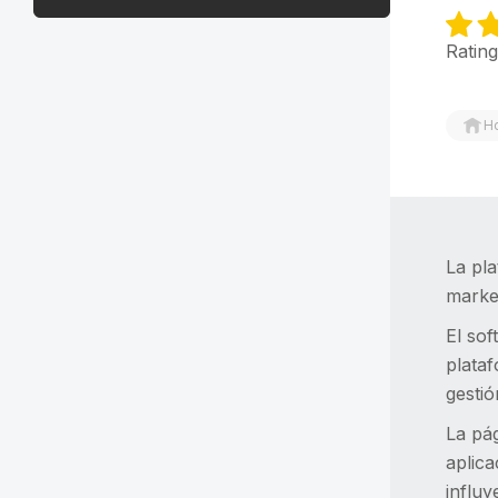
Rating
H
La pl
market
El sof
plata
gestió
La pág
aplica
influy