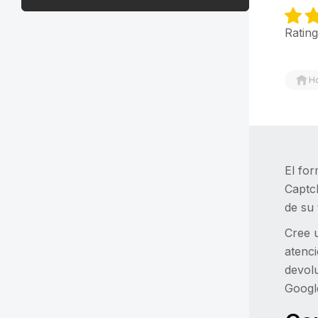
Rating
H
El for
Captch
de su 
Cree u
atenci
devolu
Goog