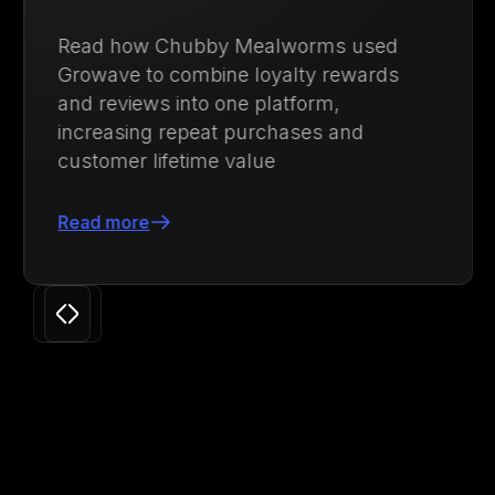
Descubre cómo Ulanzi centralizó la
gestión de lealtad y membresías para
impulsar las compras recurrentes y
aumentar el valor de vida del cliente en
un 71.88%
Leer más
Slide 3 of 24.