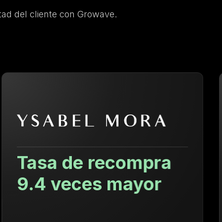
ad del cliente con Growave.
29.84% Aumento
en el AOV