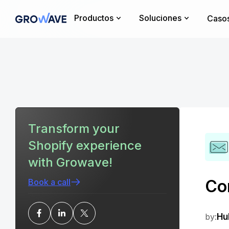
Productos
Soluciones
Casos
Transform your
Shopify experience
with Growave!
Co
Book a call
by:
Hu