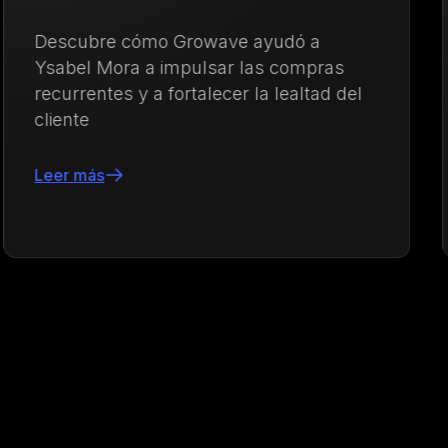
Descubre cómo Kayser Lingerie
aumentó el AOV y fortaleció las compras
repetidas con una estrategia integrada
de fidelización y engagement impulsada
por Growave
Leer más