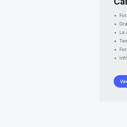
Car
For
Gra
La 
Tem
For
Inf
Ver