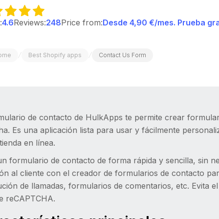
:
4.6
Reviews:
248
Price from:
Desde 4,90 €/mes. Prueba gra
/
/
ome
Best Shopify apps
Contact Us Form
mulario de contacto de HulkApps te permite crear formular
a. Es una aplicación lista para usar y fácilmente personali
tienda en línea.
n formulario de contacto de forma rápida y sencilla, sin 
ón al cliente con el creador de formularios de contacto pa
ción de llamadas, formularios de comentarios, etc. Evita el
le reCAPTCHA.