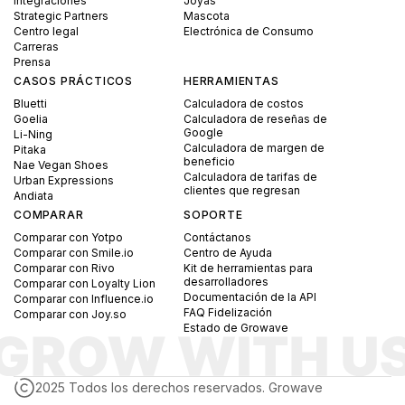
Integraciones
Joyas
Strategic Partners
Mascota
Centro legal
Electrónica de Consumo
Carreras
Prensa
CASOS PRÁCTICOS
HERRAMIENTAS
Bluetti
Calculadora de costos
Goelia
Calculadora de reseñas de
Google
Li-Ning
Calculadora de margen de
Pitaka
beneficio
Nae Vegan Shoes
Calculadora de tarifas de
Urban Expressions
clientes que regresan
Andiata
COMPARAR
SOPORTE
Comparar con Yotpo
Contáctanos
Comparar con Smile.io
Centro de Ayuda
Comparar con Rivo
Kit de herramientas para
desarrolladores
Comparar con Loyalty Lion
Documentación de la API
Comparar con Influence.io
FAQ Fidelización
Comparar con Joy.so
Estado de Growave
2025 Todos los derechos reservados. Growave