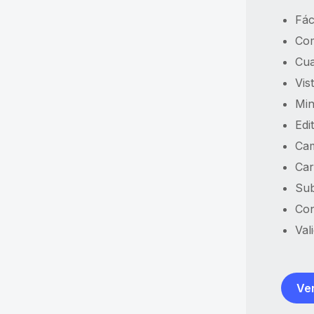
Fác
Com
Cua
Vis
Min
Edi
Cam
Car
Sub
Con
Val
Ver