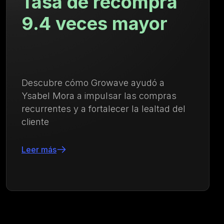
a
29.84% Aument
en el AOV
Descubre cómo Kayser Lingerie
as
aumentó el AOV y fortaleció las co
d del
repetidas con una estrategia integr
de fidelización y engagement impul
por Growave
Leer más