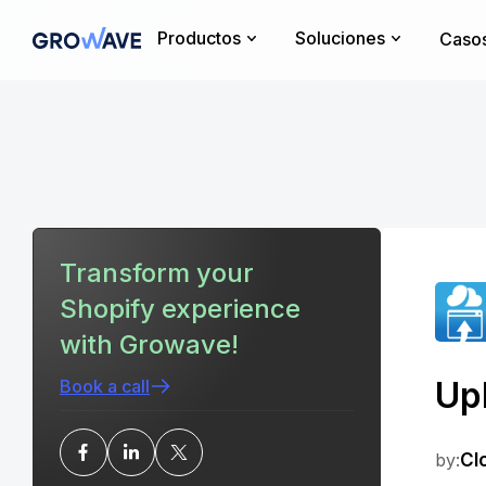
Productos
Soluciones
Casos
Transform your
Shopify experience
with Growave!
Up
Book a call
by:
Clo