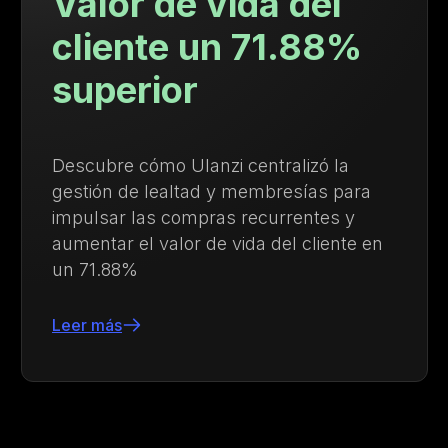
l
Tasa de recompr
8%
9.4 veces mayor
la
Descubre cómo Growave ayudó a
para
Ysabel Mora a impulsar las compr
 y
recurrentes y a fortalecer la lealta
nte en
cliente
Leer más