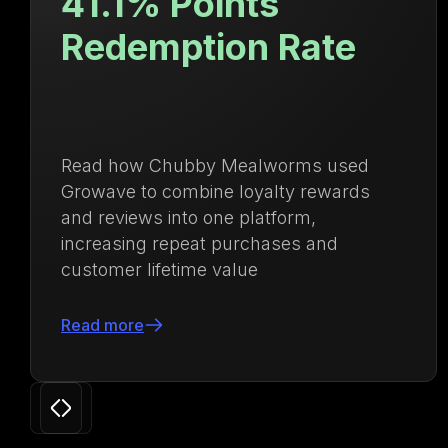
Valor de vida de
e
cliente un 71.8
superior
used
Descubre cómo Ulanzi centralizó 
ards
gestión de lealtad y membresías 
impulsar las compras recurrentes
d
aumentar el valor de vida del clie
un 71.88%
Leer más
Slide 3 of 24.