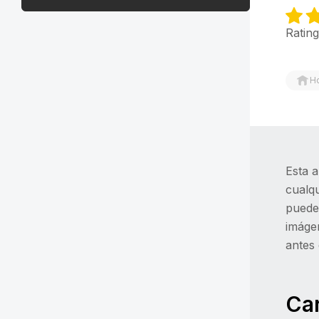
Rating
H
Esta a
cualqu
puedes
imágen
antes 
Car