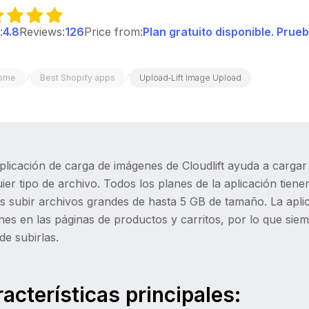
:
4.8
Reviews:
126
Price from:
Plan gratuito disponible. Prue
/
/
ome
Best Shopify apps
Upload‑Lift Image Upload
plicación de carga de imágenes de Cloudlift ayuda a carga
ier tipo de archivo. Todos los planes de la aplicación tien
 subir archivos grandes de hasta 5 GB de tamaño. La aplic
es en las páginas de productos y carritos, por lo que siem
de subirlas.
acterísticas principales: