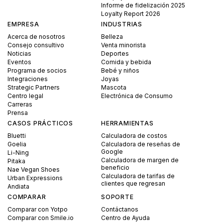
Informe de fidelización 2025
Loyalty Report 2026
EMPRESA
INDUSTRIAS
Acerca de nosotros
Belleza
Consejo consultivo
Venta minorista
Noticias
Deportes
Eventos
Comida y bebida
Programa de socios
Bebé y niños
Integraciones
Joyas
Strategic Partners
Mascota
Centro legal
Electrónica de Consumo
Carreras
Prensa
CASOS PRÁCTICOS
HERRAMIENTAS
Bluetti
Calculadora de costos
Goelia
Calculadora de reseñas de
Google
Li-Ning
Calculadora de margen de
Pitaka
beneficio
Nae Vegan Shoes
Calculadora de tarifas de
Urban Expressions
clientes que regresan
Andiata
COMPARAR
SOPORTE
Comparar con Yotpo
Contáctanos
Comparar con Smile.io
Centro de Ayuda