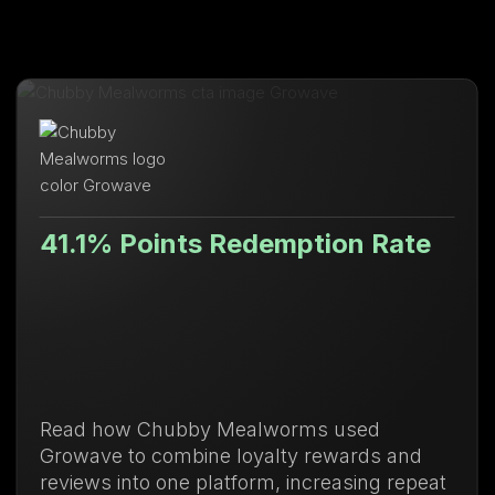
s Redemption Rate
Valor de vida
71.88% supe
y Mealworms used
Descubre cómo Ula
ne loyalty rewards and
de lealtad y mem
latform, increasing repeat
compras recurren