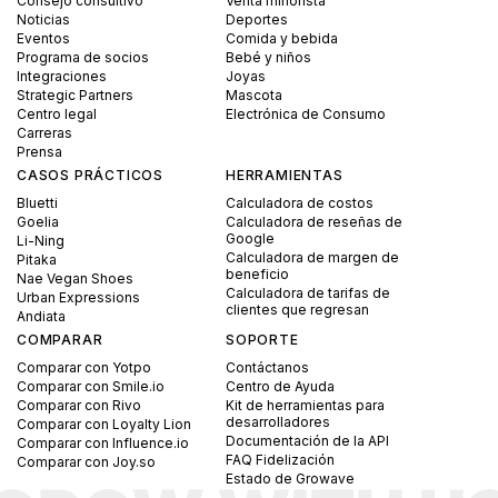
Consejo consultivo
Venta minorista
Noticias
Deportes
Eventos
Comida y bebida
Programa de socios
Bebé y niños
Integraciones
Joyas
Strategic Partners
Mascota
Centro legal
Electrónica de Consumo
Carreras
Prensa
CASOS PRÁCTICOS
HERRAMIENTAS
Bluetti
Calculadora de costos
Goelia
Calculadora de reseñas de
Google
Li-Ning
Calculadora de margen de
Pitaka
beneficio
Nae Vegan Shoes
Calculadora de tarifas de
Urban Expressions
clientes que regresan
Andiata
COMPARAR
SOPORTE
Comparar con Yotpo
Contáctanos
Comparar con Smile.io
Centro de Ayuda
Comparar con Rivo
Kit de herramientas para
desarrolladores
Comparar con Loyalty Lion
Documentación de la API
Comparar con Influence.io
FAQ Fidelización
Comparar con Joy.so
Estado de Growave