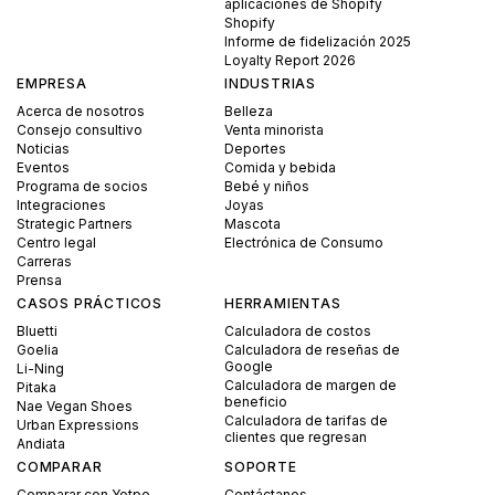
aplicaciones de Shopify
Shopify
Informe de fidelización 2025
Loyalty Report 2026
EMPRESA
INDUSTRIAS
Acerca de nosotros
Belleza
Consejo consultivo
Venta minorista
Noticias
Deportes
Eventos
Comida y bebida
Programa de socios
Bebé y niños
Integraciones
Joyas
Strategic Partners
Mascota
Centro legal
Electrónica de Consumo
Carreras
Prensa
CASOS PRÁCTICOS
HERRAMIENTAS
Bluetti
Calculadora de costos
Goelia
Calculadora de reseñas de
Google
Li-Ning
Calculadora de margen de
Pitaka
beneficio
Nae Vegan Shoes
Calculadora de tarifas de
Urban Expressions
clientes que regresan
Andiata
COMPARAR
SOPORTE
Comparar con Yotpo
Contáctanos