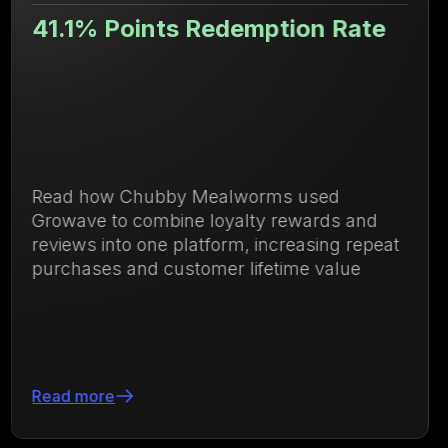
demption Rate
Valor de vida de
71.88% superio
alworms used
Descubre cómo Ulanzi 
oyalty rewards and
de lealtad y membresí
orm, increasing repeat
compras recurrentes 
r lifetime value
vida del cliente en un
Leer más