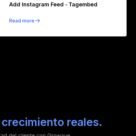
Add Instagram Feed ‑ Tagembed
Read more
crecimiento reales.
ad del cliente con Growave.