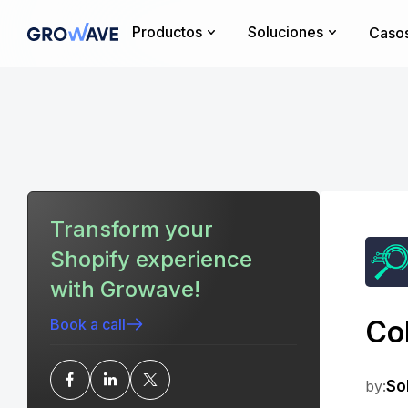
Productos
Soluciones
Casos
Transform your
Shopify experience
with Growave!
Col
Book a call
by:
So