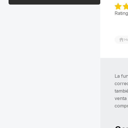
Rating
H
La fu
correc
tambié
venta 
compr