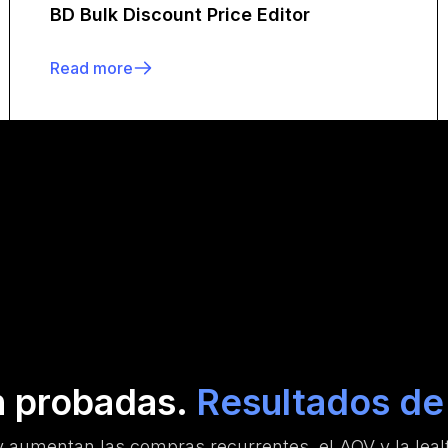
BD Bulk Discount Price Editor
Read more
n probadas.
Resultados de 
 aumentan las compras recurrentes, el AOV y la lealt