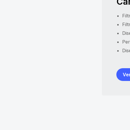
Car
Fil
Fil
Dis
Per
Dis
Ver