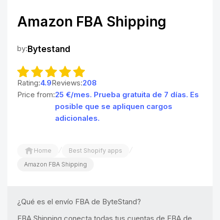
Amazon FBA Shipping
by:
Bytestand
Rating:
4.9
Reviews:
208
Price from:
25 €/mes. Prueba gratuita de 7 días. Es
posible que se apliquen cargos
adicionales.
/
/
Home
Best Shopify apps
Amazon FBA Shipping
¿Qué es el envío FBA de ByteStand?
FBA Shipping conecta todas tus cuentas de FBA de