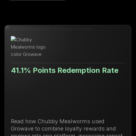
1% Points Redemption Rate
Val
71
d how Chubby Mealworms used
Desc
ave to combine loyalty rewards and
de l
ews into one platform, increasing repeat
comp