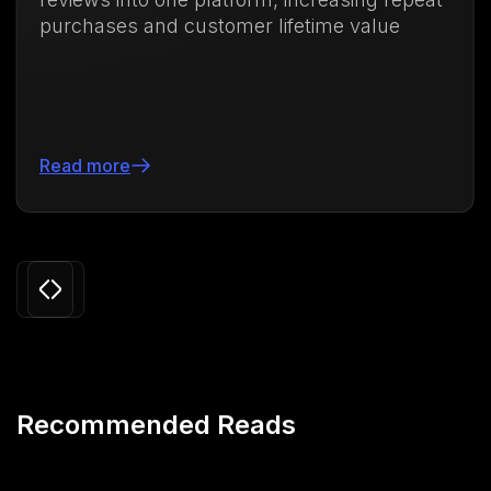
hases and customer lifetime value
vida
 more
Leer
Slide 3 of 24.
Recommended Reads