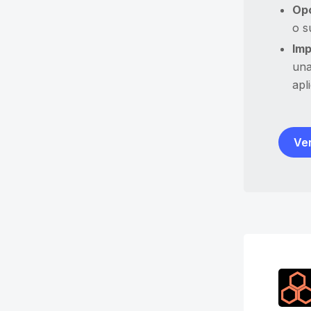
Opc
o s
Imp
una
apl
Ver