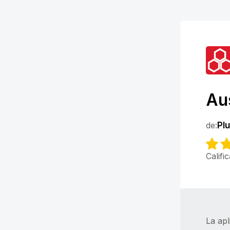
Aus
de:
Pl
Califi
La apl