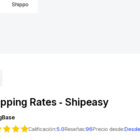
Shippo
ipping Rates ‑ Shipeasy
gBase
Calificación:
5.0
Reseñas:
96
Precio desde:
Desde 