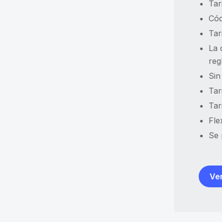
Tar
Cód
Tar
La 
reg
Sin
Tar
Tar
Fle
Se 
Ver