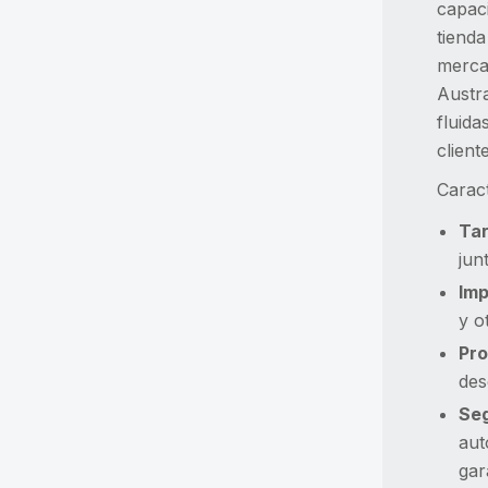
capaci
tienda
mercad
Austra
fluida
client
Caract
Tar
jun
Imp
y o
Pro
des
Seg
aut
gar