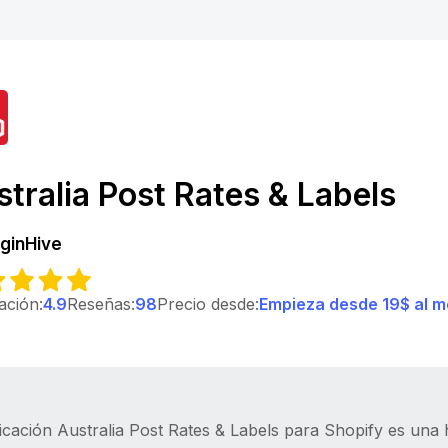
tralia Post Rates & Labels
uginHive
cación:
4.9
Reseñas:
98
Precio desde:
Empieza desde 19$ al me
icación Australia Post Rates & Labels para Shopify es una