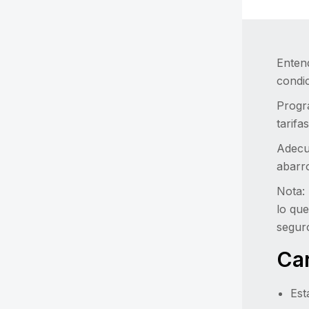
Enten
condic
Progr
tarifa
Adecu
abarro
Nota: 
lo que
seguro
Car
Est