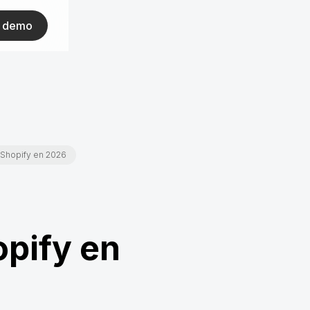
ar demo
 Shopify en 2026
opify en