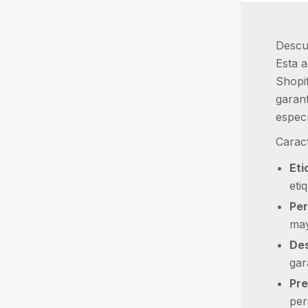
Descu
Esta a
Shopif
garant
especí
Caract
Eti
eti
Per
may
Des
gar
Pre
per