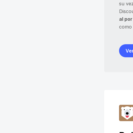
su vez
Disco
al po
como 
Ver