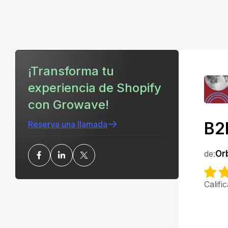
¡Transforma tu
experiencia de Shopify
con Growave!
B2
Reserva una llamada
de:
Or
Califi