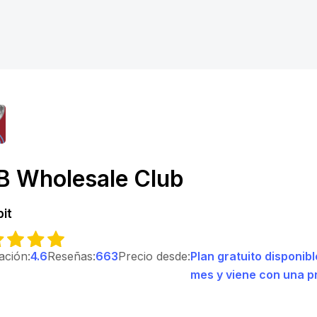
B Wholesale Club
bit
cación:
4.6
Reseñas:
663
Precio desde:
Plan gratuito disponib
mes y viene con una pr