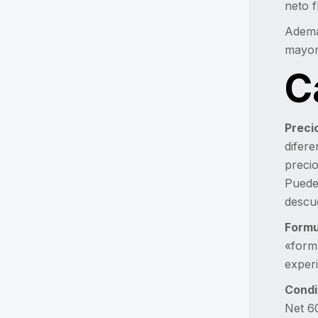
neto f
Además
mayori
C
Preci
difere
precio
Puede
descu
Formu
«formu
experi
Condi
Net 60