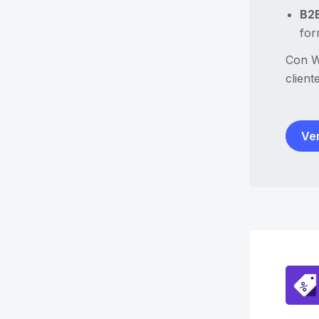
B2B
for
Con W
client
Ver