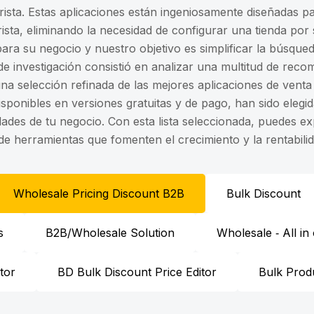
rista. Estas aplicaciones están ingeniosamente diseñadas p
orista, eliminando la necesidad de configurar una tienda po
ara su negocio y nuestro objetivo es simplificar la búsqueda
e investigación consistió en analizar una multitud de rec
a selección refinada de las mejores aplicaciones de venta
disponibles en versiones gratuitas y de pago, han sido eleg
idades de tu negocio. Con esta lista seleccionada, puedes e
 de herramientas que fomenten el crecimiento y la rentabilid
Wholesale Pricing Discount B2B
Bulk Discount
s
B2B/Wholesale Solution
Wholesale ‑ All in
tor
BD Bulk Discount Price Editor
Bulk Produ