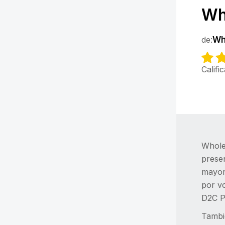
Wh
de:
Wh
Califi
Whole
presen
mayori
por v
D2C Pl
Tambi