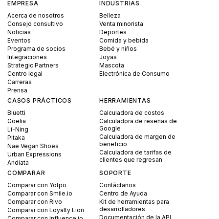
EMPRESA
INDUSTRIAS
Acerca de nosotros
Belleza
Consejo consultivo
Venta minorista
Noticias
Deportes
Eventos
Comida y bebida
Programa de socios
Bebé y niños
Integraciones
Joyas
Strategic Partners
Mascota
Centro legal
Electrónica de Consumo
Carreras
Prensa
CASOS PRÁCTICOS
HERRAMIENTAS
Bluetti
Calculadora de costos
Goelia
Calculadora de reseñas de
Google
Li-Ning
Calculadora de margen de
Pitaka
beneficio
Nae Vegan Shoes
Calculadora de tarifas de
Urban Expressions
clientes que regresan
Andiata
COMPARAR
SOPORTE
Comparar con Yotpo
Contáctanos
Comparar con Smile.io
Centro de Ayuda
Comparar con Rivo
Kit de herramientas para
desarrolladores
Comparar con Loyalty Lion
Documentación de la API
Comparar con Influence.io