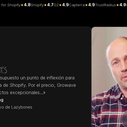
4.8
4.7
4.9
4.9
4.9
t for Shopify
★
Shopify
★
G2
★
Capterra
★
TrustRadius
★
upuesto un punto de inflexión para
a de Shopify. Por el precio, Growave
ctos excepcionales...»
ng
tivo de Lazybones