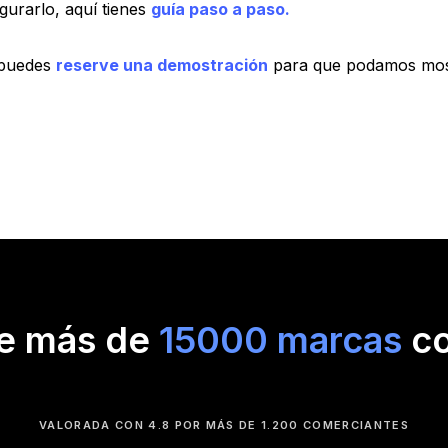
igurarlo, aquí tienes
guía paso a paso.
 puedes
reserve una demostración
para que podamos most
de más de
15000 marcas
co
VALORADA CON 4.8 POR MÁS DE 1.200 COMERCIANTES