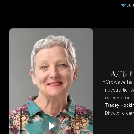
Buil
»
Growave ha s
nuestra tiend
ofrece produ
Tracey Hocki
Director crea