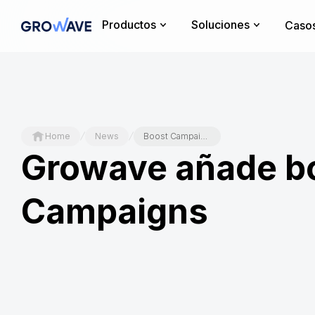
Productos
Soluciones
Casos
/
/
Home
News
Boost Campaign - Channels
Growave añade bo
Campaigns