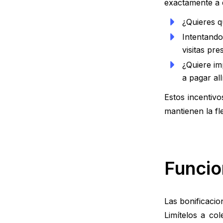
exactamente a 
¿Quieres 
Intentand
visitas pre
¿Quiere im
a pagar allí
Estos incentiv
mantienen la fl
Funcio
Las bonificaci
Limítelos a co