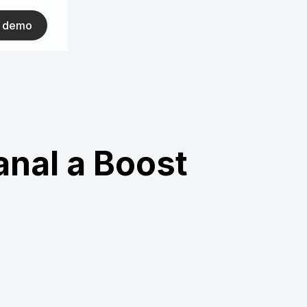
ar demo
anal a Boost