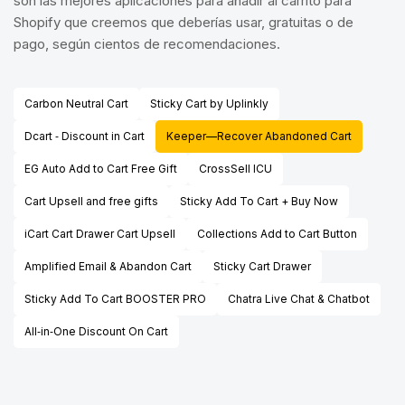
son las mejores aplicaciones para añadir al carrito para
Shopify que creemos que deberías usar, gratuitas o de
pago, según cientos de recomendaciones.
Carbon Neutral Cart
Sticky Cart by Uplinkly
Dcart ‑ Discount in Cart
Keeper—Recover Abandoned Cart
EG Auto Add to Cart Free Gift
CrossSell ICU
Cart Upsell and free gifts
Sticky Add To Cart + Buy Now
iCart Cart Drawer Cart Upsell
Collections Add to Cart Button
Amplified Email & Abandon Cart
Sticky Cart Drawer
Sticky Add To Cart BOOSTER PRO
Chatra Live Chat & Chatbot
All‑in‑One Discount On Cart