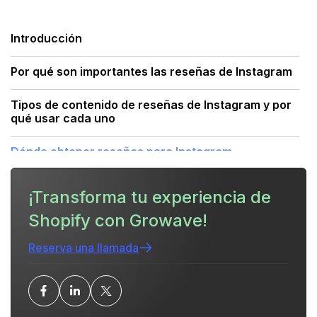
Introducción
Por qué son importantes las reseñas de Instagram
Tipos de contenido de reseñas de Instagram y por
qué usar cada uno
Dónde obtener reseñas para Instagram
Permisos, consideraciones legales y éticas
¡Transforma tu experiencia de
Shopify con Growave!
Preparación de reseñas para Instagram: pasos
prácticos
Reserva una llamada
Paso a paso: Cómo publicar diferentes tipos de
reseñas
Plantillas de subtítulos y CTA (listas para copiar)