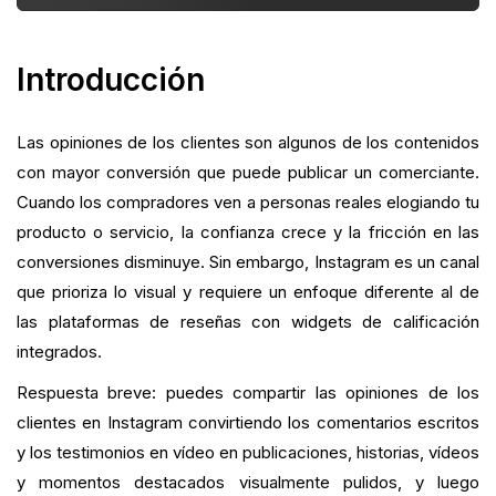
Estrategia de hashtag y etiquetado
Introducción
Medición del impacto: los KPI y cómo rastrearlos
Las opiniones de los clientes son algunos de los contenidos
Escalar las reseñas y hacerlas repetibles
con mayor conversión que puede publicar un comerciante.
Integración de reseñas con fidelización,
Cuando los compradores ven a personas reales elogiando tu
referencias y UGC
producto o servicio, la confianza crece y la fricción en las
conversiones disminuye. Sin embargo, Instagram es un canal
Errores comunes y cómo evitarlos
que prioriza lo visual y requiere un enfoque diferente al de
las plataformas de reseñas con widgets de calificación
Mejores prácticas de diseño y accesibilidad
integrados.
Promoción pagada: convertir las reseñas en
Respuesta breve: puedes compartir las opiniones de los
anuncios
clientes en Instagram convirtiendo los comentarios escritos
Lista de verificación del flujo de trabajo (estilo
y los testimonios en vídeo en publicaciones, historias, vídeos
viñeta)
y momentos destacados visualmente pulidos, y luego