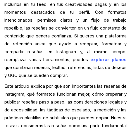
incluirlos en tu feed, en tus creatividades pagas y en los
Medición del ROI de las reseñas de Instagram
momentos destacados de tu perfil. Con formatos
intencionados, permisos claros y un flujo de trabajo
Expectativas y cronograma realistas
repetible, las reseñas se convierten en un flujo constante de
Cómo Growave apoya una estrategia de Instagram
contenido que genera confianza. Si quieres una plataforma
basada en reseñas
de retención única que ayude a recopilar, formatear y
compartir reseñas en Instagram y, al mismo tiempo,
Plantillas prácticas e indicaciones para solicitar
reseñas en Instagram
reemplazar varias herramientas, puedes
explorar planes
que combinan reseñas, lealtad, referencias, listas de deseos
Solución de problemas: qué hacer cuando las
y UGC que se pueden comprar.
cosas van mal
Este artículo explica por qué son importantes las reseñas de
Conclusión
Instagram, qué formatos funcionan mejor, cómo preparar y
publicar reseñas paso a paso, las consideraciones legales y
PREGUNTAS MÁS FRECUENTES
de accesibilidad, las tácticas de escalado, la medición y las
prácticas plantillas de subtítulos que puedes copiar. Nuestra
¿Cuál es tu ratio actual de clientes habituales?
tesis: si consideras las reseñas como una parte fundamental