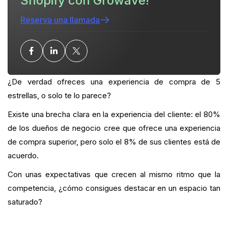
Shopify con Growave!
4. Ofrece envío gratis
Reserva una llamada
5. Sé proactivo con tu atención al cliente
6. Da visibilidad a tus reseñas de 5 estrellas
Para terminar
¿De verdad ofreces una experiencia de compra de 5
estrellas, o solo te lo parece?
¿Cuál es tu ratio actual de clientes habituales?
Existe una brecha clara en la experiencia del cliente: el 80%
¿Quieres cerrar la brecha?
de los dueños de negocio cree que ofrece una experiencia
de compra superior, pero solo el 8% de sus clientes está de
acuerdo.
Con unas expectativas que crecen al mismo ritmo que la
competencia, ¿cómo consigues destacar en un espacio tan
saturado?