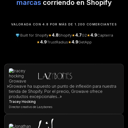
marcas
corriendo en Shopify
VALORADA CON 4.8 POR MÁS DE 1.200 COMERCIANTES
4.8
4.7
4.9
Built for Shopify
★
Shopify
★
G2
★
Capterra
4.9
4.9
★
TrustRadius
★
GetApp
»
Growave ha supuesto un punto de inflexión para nuestra
tienda de Shopify. Por el precio, Growave ofrece
productos excepcionales...»
Tracey Hocking
Director creativo de Lazybones