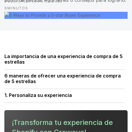
punto de partida. Aquí tienes 6 consejos para lograrlo.
PUBLICADO EL
08.02.2022
6
MINUTOS
La importancia de una experiencia de compra de 5
estrellas
6 maneras de ofrecer una experiencia de compra
de 5 estrellas
1. Personaliza su experiencia
2. Facilita al máximo la compra
¡Transforma tu experiencia de
3. Ofrece envíos ultrarrápidos