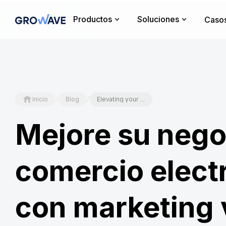
Productos
Soluciones
Casos
/
/
Inicio
Blog
Elevating your Ecommerce Business with Visual Marketing and Design
Mejore su nego
comercio elect
con marketing 