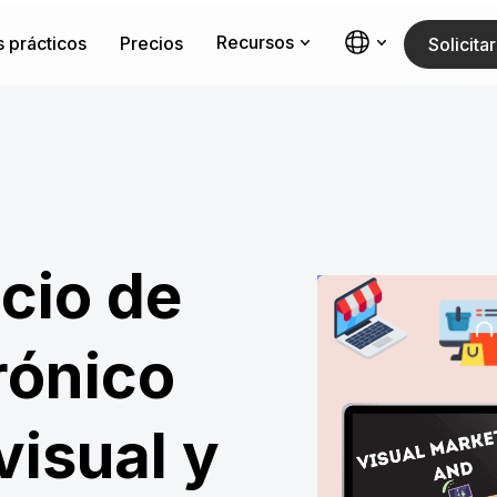
Recursos
 prácticos
Precios
Solicit
cio de
rónico
visual y