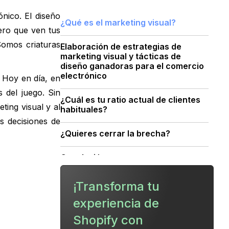
nico. El diseño
‍¿Qué es el marketing visual?
ero que ven tus
Somos criaturas
Elaboración de estrategias de
marketing visual y tácticas de
diseño ganadoras para el comercio
electrónico
. Hoy en día, en
 del juego. Sin
¿Cuál es tu ratio actual de clientes
ing visual y al
habituales?
s decisiones de
¿Quieres cerrar la brecha?
Conclusión
¡Transforma tu
experiencia de
Shopify con