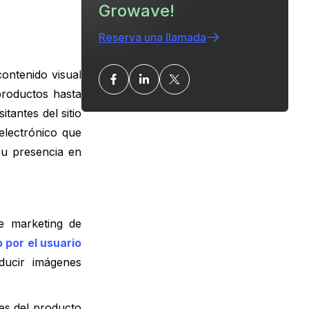
Growave!
Reserva una llamada
ontenido visual
productos hasta
tantes del sitio
electrónico que
su presencia en
de marketing de
 por el usuario
ducir imágenes
les del producto