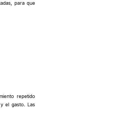
tadas, para que
PREGUNTAS MÁS FRECUENTES
¿Cuál es tu ratio actual de clientes
habituales?
¿Quieres cerrar la brecha?
iento repetido
y el gasto. Las