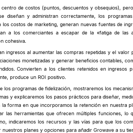
 centro de costos (puntos, descuentos y obsequios), per
e diseñan y administran correctamente, los programas 
en los costos de marketing, generan nuevas fuentes de ing
an a los comerciantes a escapar de la «fatiga de las a
ón cohesiva.
an ingresos al aumentar las compras repetidas y el valor 
sociaciones monetizadas y generar beneficios contables, co
didos. Convierten a los clientes retenidos en ingresos pr
te, produce un ROI positivo.
de los programas de fidelización, mostraremos los mecanis
amas y explicaremos los pasos prácticos para diseñar, medi
n la forma en que incorporamos la retención en nuestra p
r las herramientas que ofrecen múltiples funciones, lo
no, indicaremos los recursos y las vías para que los com
ver nuestros planes y opciones para añadir Growave a su tie