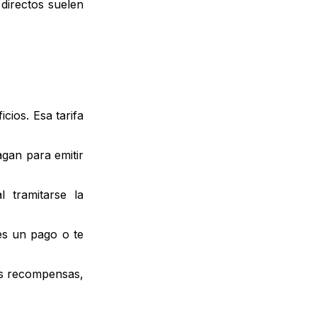
directos suelen
ios. Esa tarifa
agan para emitir
 tramitarse la
es un pago o te
las recompensas,