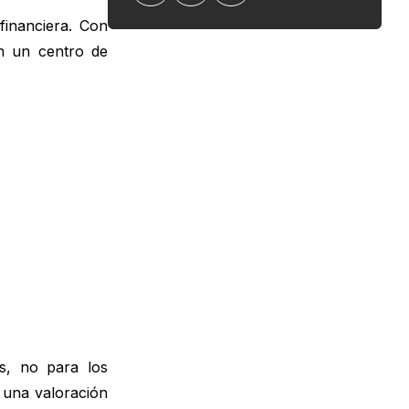
contables y fiscales
financiera. Con
en un centro de
Hoja de ruta de implementación:
lanzamiento de un programa
rentable
Tácticas de optimización que
mejoran la rentabilidad
Cómo la suite de retención de
Growave ayuda a los comerciantes
a monetizar la lealtad
Ejemplo de contabilidad (cálculo
ilustrativo sin afirmaciones de
marca)
Cómo ampliar su programa sin
perder el control
as, no para los
 una valoración
Conclusión