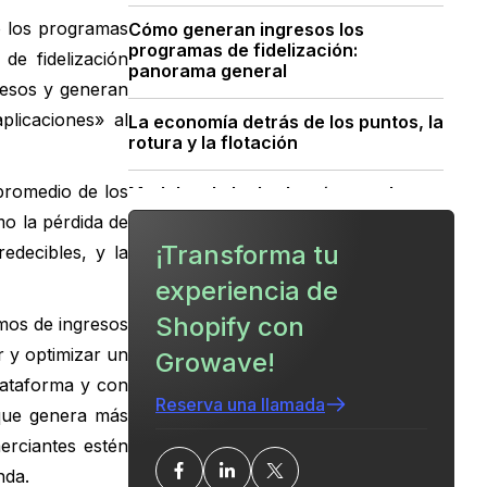
o los programas
Cómo generan ingresos los
programas de fidelización:
de fidelización
panorama general
resos y generan
plicaciones» al
La economía detrás de los puntos, la
rotura y la flotación
promedio de los
Modelos de lealtad y cómo cada uno
gana dinero
mo la pérdida de
¡Transforma tu
edecibles, y la
Diseño de un programa de
fidelización rentable: plan práctico
experiencia de
Shopify con
mos de ingresos
Medición del ROI y las métricas
r y optimizar un
clave
Growave!
lataforma y con
Reserva una llamada
Errores comunes que acaban con la
 que genera más
rentabilidad (y cómo evitarlos)
erciantes estén
nda.
Consideraciones reglamentarias,