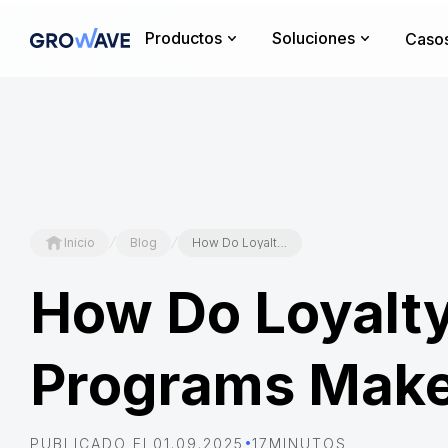
Productos
Soluciones
Casos
/
/
Inicio
Blog
How Do Loyalty Programs Make Money
How Do Loyalt
Programs Mak
•
PUBLICADO EL
01.09.2025
17
MINUTOS