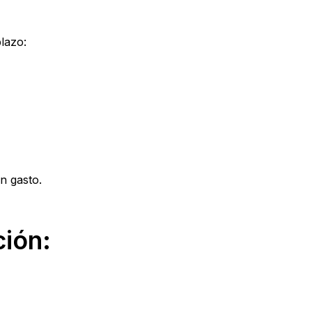
lazo:
n gasto.
ción: