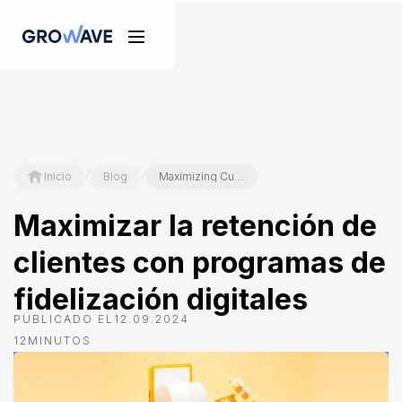
/
/
Inicio
Blog
Maximizing Customer Retention with Digital Loyalty Programs
Maximizar la retención de
clientes con programas de
fidelización digitales
PUBLICADO EL
12.09.2024
12
MINUTOS