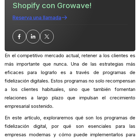
Shopify con Growave!
El futuro de los programas de fidelización digital
Reserva una llamada
Conclusión
¿Cuál es tu ratio actual de clientes habituales?
¿Quieres cerrar la brecha?
En el competitivo mercado actual, retener a los clientes es
PREGUNTAS MÁS FRECUENTES
más importante que nunca. Una de las estrategias más
eficaces para lograrlo es a través de programas de
fidelización digitales. Estos programas no solo recompensan
a los clientes habituales, sino que también fomentan
relaciones a largo plazo que impulsan el crecimiento
empresarial sostenido.
En este artículo, exploraremos qué son los programas de
fidelización digital, por qué son esenciales para las
empresas modernas y cómo puede implementarlos para