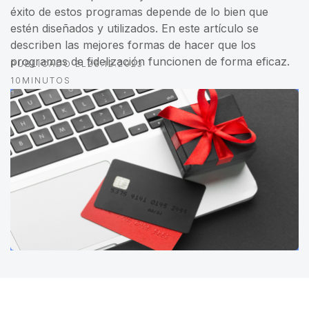
éxito de estos programas depende de lo bien que
estén diseñados y utilizados. En este artículo se
describen las mejores formas de hacer que los
programas de fidelización funcionen de forma eficaz.
PUBLICADO EL
26.12.2023
10
MINUTOS