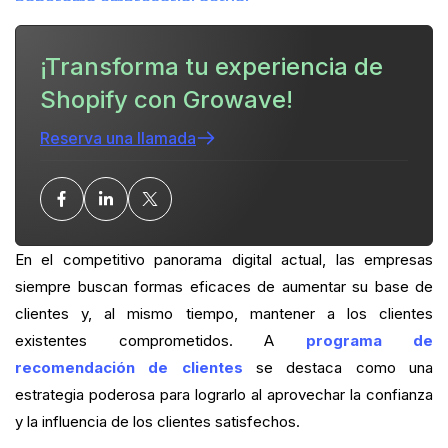
panorama empresarial actual
Cómo funciona el programa de recomendación
¡Transforma tu experiencia de
Shopify con Growave!
¿Cuándo es el mejor momento para iniciar un
programa de recomendación?
Reserva una llamada
Guía para crear un programa de recomendación
para clientes
Los mejores ejemplos de programas de
recomendación
En el competitivo panorama digital actual, las empresas
siempre buscan formas eficaces de aumentar su base de
Conclusión
clientes y, al mismo tiempo, mantener a los clientes
existentes comprometidos. A
¿Cuál es tu ratio actual de clientes habituales?
programa de
recomendación de clientes
se destaca como una
¿Quieres cerrar la brecha?
estrategia poderosa para lograrlo al aprovechar la confianza
y la influencia de los clientes satisfechos.
PREGUNTAS MÁS FRECUENTES