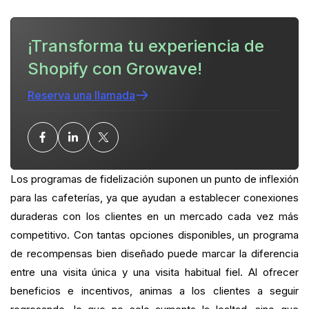
Consejos y mejores prácticas para los programas
de fidelización de cafeterías
¡Transforma tu experiencia de
Ejemplos exitosos de programas de fidelización de
Shopify con Growave!
cafeterías
Reserva una llamada
Conclusión
¿Cuál es tu ratio actual de clientes habituales?
¿Quieres cerrar la brecha?
Los programas de fidelización suponen un punto de inflexión
para las cafeterías, ya que ayudan a establecer conexiones
PREGUNTAS MÁS FRECUENTES
duraderas con los clientes en un mercado cada vez más
competitivo. Con tantas opciones disponibles, un programa
de recompensas bien diseñado puede marcar la diferencia
entre una visita única y una visita habitual fiel. Al ofrecer
beneficios e incentivos, animas a los clientes a seguir