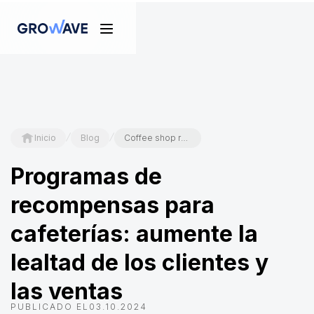
/
/
Inicio
Blog
Coffee shop rewards programs: Boost Customer Loyalty and Sales
Programas de
recompensas para
cafeterías: aumente la
lealtad de los clientes y
las ventas
PUBLICADO EL
03.10.2024