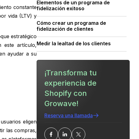
Elementos de un programa de
iento constante
fidelización exitoso
por vida (LTV) y
Cómo crear un programa de
fidelización de clientes
oque estratégico
Medir la lealtad de los clientes
 este artículo,
den ayudar a su
Conclusión
¡Transforma tu
¿Cuál es tu ratio actual de clientes
habituales?
experiencia de
Shopify con
¿Quieres cerrar la brecha?
Growave!
PREGUNTAS MÁS FRECUENTES
Reserva una llamada
 usuarios eligen
tir las compras,