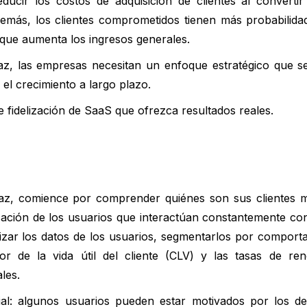
ucir los costos de adquisición de clientes al convertir
demás, los clientes comprometidos tienen más probabilida
 que aumenta los ingresos generales.
az, las empresas necesitan un enfoque estratégico que se
 el crecimiento a largo plazo.
fidelización de SaaS que ofrezca resultados reales.
caz, comience por comprender quiénes son sus clientes m
icación de los usuarios que interactúan constantemente co
izar los datos de los usuarios, segmentarlos por comport
r de la vida útil del cliente (CLV) y las tasas de re
les.
ial: algunos usuarios pueden estar motivados por los d