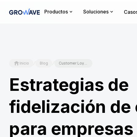
Productos
Soluciones
Casos
/
/
Inicio
Blog
Customer Loyalty Strategies for SaaS Companies
Estrategias de
fidelización de 
para empresas