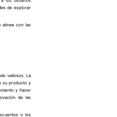
 a los usuarios
des de explorar
 alinee con las
ás valiosos. La
n su producto y
amiento y hacer
novación de las
escuentos o los